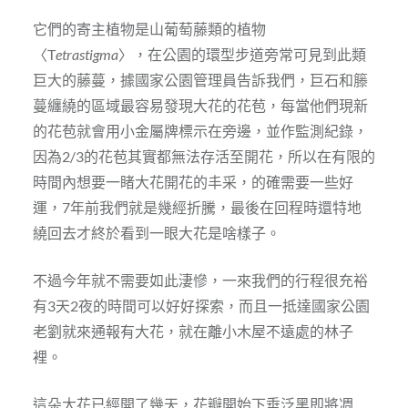
它們的寄主植物是山葡萄藤類的植物
〈T
etrastigma
〉，在公園的環型步道旁常可見到此類
巨大的藤蔓，據國家公園管理員告訴我們，巨石和籐
蔓纏繞的區域最容易發現大花的花苞，每當他們現新
的花苞就會用小金屬牌標示在旁邊，並作監測紀錄，
因為2/3的花苞其實都無法存活至開花，所以在有限的
時間內想要一睹大花開花的丰采，的確需要一些好
運，7年前我們就是幾經折騰，最後在回程時還特地
繞回去才終於看到一眼大花是啥樣子。
不過今年就不需要如此淒慘，一來我們的行程很充裕
有3天2夜的時間可以好好探索，而且一抵達國家公園
老劉就來通報有大花，就在離小木屋不遠處的林子
裡。
這朵大花已經開了幾天，花瓣開始下垂泛黑即將凋