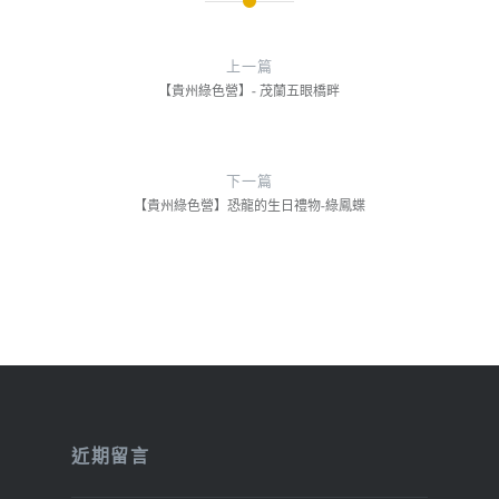
文
章
上一篇
導
【貴州綠色營】- 茂蘭五眼橋畔
覽
下一篇
【貴州綠色營】恐龍的生日禮物-綠鳳蝶
近期留言