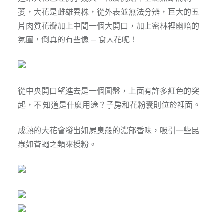
萎，大花是雌雄異株，從外表並無法分辨，巨大的五
片肉質花瓣加上中間一個大開口，加上密林裡幽暗的
氛圍，倒真的有些像 — 食人花呢！
從中央開口望進去是一個圓盤，上面有許多紅色的突
起，不 知道是什麼用途？子房和花粉囊則位於裡面。
成熟的大花會發出如屍臭般的濃郁香味，吸引一些昆
蟲如蒼蠅之類來授粉。