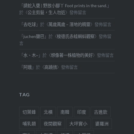
「
請蛇入甕 | 野放小腳丫 Foot prints in the sand.
」
於〈
公主剪髮，生人勿近
〉發佈留言
「
去吃球
」於〈
萬歲萬歲 – 溼地的精靈
〉發佈留言
「
juchen鹽巴
」於〈
梭德氏赤蛙蝌蚪觀察
〉發佈留
言
「
水、木~
」於〈
想像著一株植物的美好
〉發佈留言
「
阿娥
」於〈
高蹺鴴
〉發佈留言
TAG
切葉蜂
北橫
南韓
印度
古進欽
哺乳類
夜間觀察
大坪實小
婆羅洲