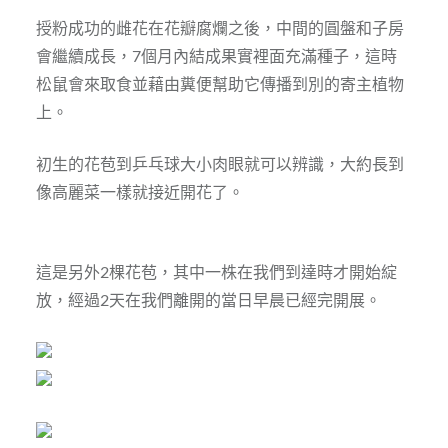
授粉成功的雌花在花瓣腐爛之後，中間的圓盤和子房
會繼續成長，7個月內結成果實裡面充滿種子，這時
松鼠會來取食並藉由糞便幫助它傳播到別的寄主植物
上。
初生的花苞到乒乓球大小肉眼就可以辨識，大約長到
像高麗菜一樣就接近開花了。
這是另外2棵花苞，其中一株在我們到達時才開始綻
放，經過2天在我們離開的當日早晨已經完開展。