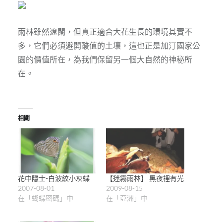
雨林雖然遼闊，但真正適合大花生長的環境其實不
多，它們必須避開酸值的土壤，這也正是加汀國家公
園的價值所在，為我們保留另一個大自然的神秘所
在。
相關
花中隱士-白波紋小灰蝶
【迷霧雨林】 黑夜裡有光
2007-08-01
2009-08-15
在「蝴蝶密碼」中
在「亞洲」中