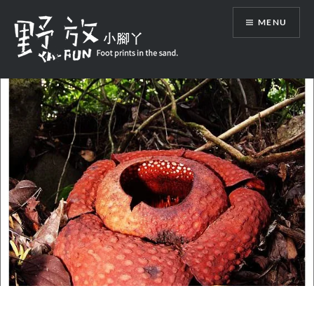
Skip
MENU
to
content
野放小腳丫 Foot prints in the sand.