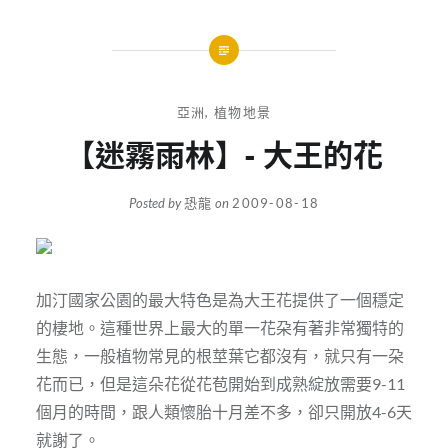
亞洲
,
植物地景
【迷霧雨林】- 大王的花
Posted by
恐龍
on
2009-08-18
加汀國家公園的最大特色是為大王花提供了一個穩定
的棲地。這種世界上最大的單一花朶有著非常獨特的
生態，一般植物常見的根莖葉它都沒有，就只有一朶
花而已，但是這朵花從花苞開始到成熟綻放需要9-11
個月的時間，跟人類懷胎十月差不多，卻只開放4-6天
就謝了。