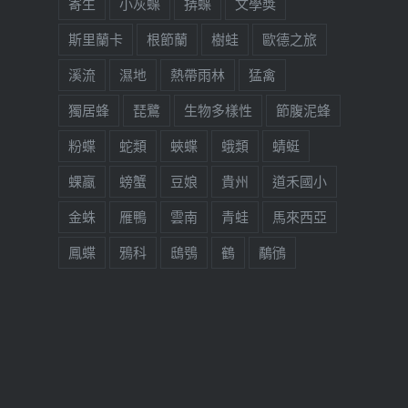
寄生
小灰蝶
挵蝶
文學獎
斯里蘭卡
根節蘭
樹蛙
歐德之旅
溪流
濕地
熱帶雨林
猛禽
獨居蜂
琵鷺
生物多樣性
節腹泥蜂
粉蝶
蛇類
蛺蝶
蛾類
蜻蜓
蜾蠃
螃蟹
豆娘
貴州
道禾國小
金蛛
雁鴨
雲南
青蛙
馬來西亞
鳳蝶
鴉科
鴟鴞
鶴
鷸鴴