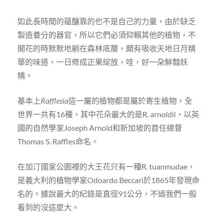
如此長時間的蘊釀靠的也不是自己的力量，由於缺乏
製造養分的器官，所以它們必須仰賴其他的植物，不
開花的時默默地躺在森林底層，頗有吸收天地日月精
華的味道，一日修成正果綻放，哇，好一朶鮮豔妖
精。
基本上
Rafflesia
這一屬的植物都是屬於寄生植物，全
世界一共有16種，其中花朵最大的是R. arnoldii，以英
國的自然學家Joseph Arnold和新加坡的首任總督
Thomas S. Raffles命名。
在加汀國家公園裡的大王花只有一種R. tuanmudae，
是義大利的植物學家Odoardo Beccari於1865年發現命
名的。據說最大的紀錄是直徑91公分，不過我們一般
看到的沒這麼大。