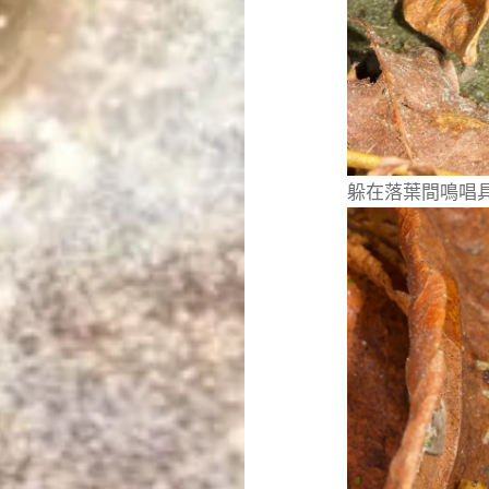
躲在落葉間鳴唱