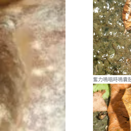
奮力鳴唱時鳴囊