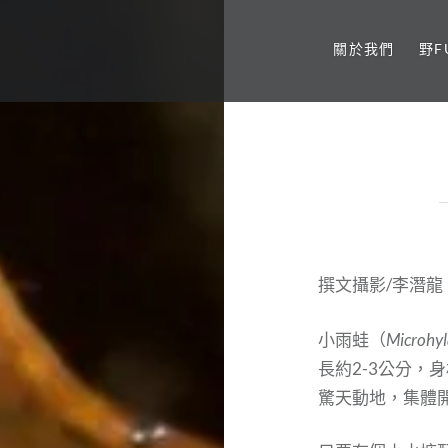
關於我們
野F
sand.
撰文攝影/李潛龍
小雨蛙（
Microhyl
長約2-3公分，
驚天動地，集體