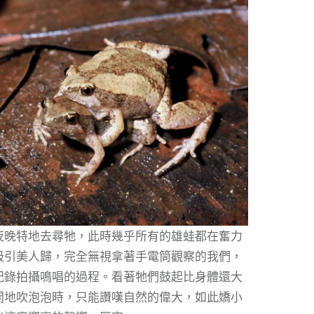
夜晚特地去尋牠，此時幾乎所有的雄蛙都在奮力
吸引美人歸，完全無視拿著手電筒觀察的我們，
紀錄拍攝鳴唱的過程。看著牠們鼓起比身體還大
開地吹泡泡時，只能讚嘆自然的偉大，如此嬌小