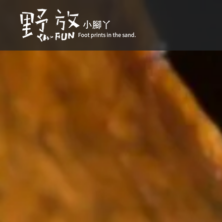
Skip
to
content
野放小腳丫 Foot prints in the 