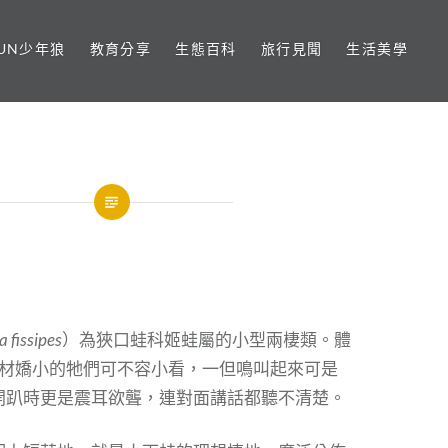
UN少年狼
教育分享
生態百科
旅行見聞
生活美學
a fissipes
）為狹口蛙科姬蛙屬的小型兩棲類。體
身材嬌小的牠們可不容小看，一但鳴叫起來可是
開趴時更是震耳欲聾，連對面講話都聽不清楚。