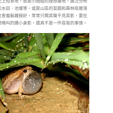
配上短草地，就是小雨蛙的理想棲地，廣泛分佈
如水田、池塘等，或是山區的菜園和森林底層落
性害羞躲藏極好，常常只聞其聲不見其影，要在
牠鳴叫的嬌小身影，還真不是一件容易的事情。