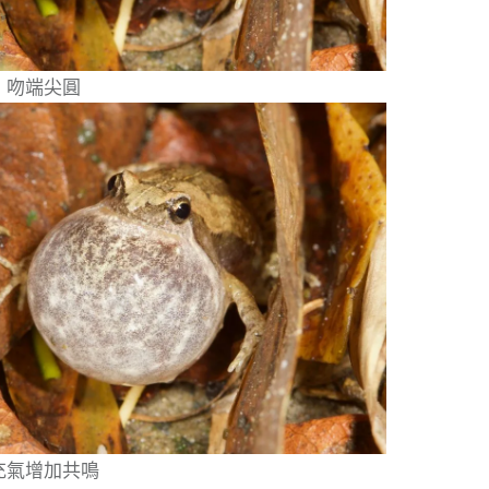
，吻端尖圓
充氣增加共鳴