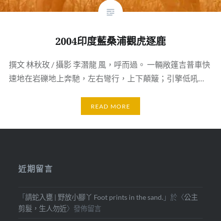
2004印度藍桑浦觀虎逐鹿
撰文 林秋玫 / 攝影 李潛龍 風，呼而過。 一輛敞篷吉普車快
速地在岩礫地上奔馳，左右彎行，上下顛簸；引擎低吼…
READ MORE
近期留言
「
請蛇入甕 | 野放小腳丫 Foot prints in the sand.
」於〈
公主
剪髮，生人勿近
〉發佈留言