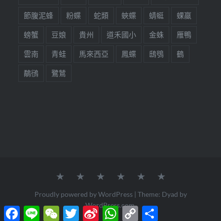
節腹泥蜂
粉蝶
蛇類
蛺蝶
蜻蜓
蜾蠃
螃蟹
豆娘
貴州
道禾國小
金蛛
雁鴨
雲南
青蛙
馬來西亞
鳳蝶
鴟鴞
鶴
鷸鴴
鷺鷥
關
野
教
生
旅
生
於
fun
育
態
行
活
我
少
分
百
見
美
Proudly powered by WordPress
|
Theme: Dyad by
們
年
享
科
聞
學
WordPress.com
.
Facebook
Line
WeChat
Twitter
Sina
WhatsApp
Copy
分
狼
Weibo
Link
享