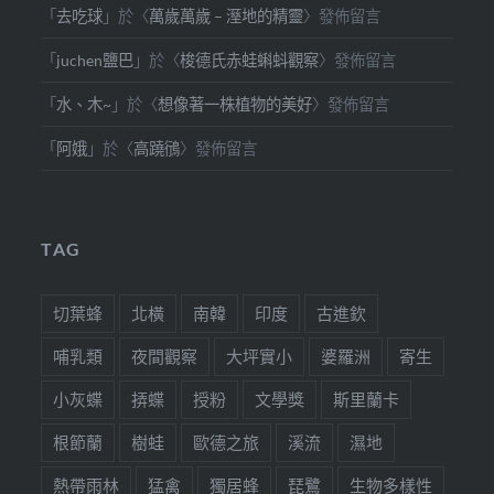
「
去吃球
」於〈
萬歲萬歲 – 溼地的精靈
〉發佈留言
「
juchen鹽巴
」於〈
梭德氏赤蛙蝌蚪觀察
〉發佈留言
「
水、木~
」於〈
想像著一株植物的美好
〉發佈留言
「
阿娥
」於〈
高蹺鴴
〉發佈留言
TAG
切葉蜂
北橫
南韓
印度
古進欽
哺乳類
夜間觀察
大坪實小
婆羅洲
寄生
小灰蝶
挵蝶
授粉
文學獎
斯里蘭卡
根節蘭
樹蛙
歐德之旅
溪流
濕地
熱帶雨林
猛禽
獨居蜂
琵鷺
生物多樣性