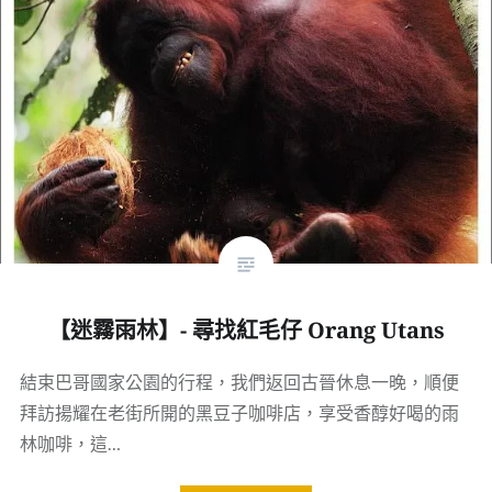
【迷霧雨林】- 尋找紅毛仔 Orang Utans
結束巴哥國家公園的行程，我們返回古晉休息一晚，順便
拜訪揚耀在老街所開的黑豆子咖啡店，享受香醇好喝的雨
林咖啡，這…