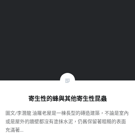
寄生性的蜂與其他寄生性昆蟲
圖文/李潛龍 油羅老屋是一棟長型的磚造建築，不論是室內
或是屋外的牆壁都沒有塗抹水泥，仍舊保留著粗糙的表面
充滿著…