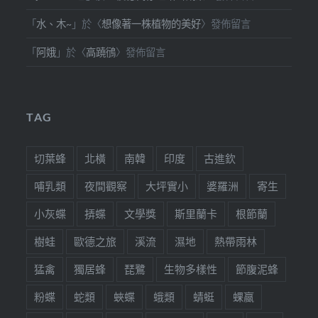
「
水、木~
」於〈
想像著一株植物的美好
〉發佈留言
「
阿娥
」於〈
高蹺鴴
〉發佈留言
TAG
切葉蜂
北橫
南韓
印度
古進欽
哺乳類
夜間觀察
大坪實小
婆羅洲
寄生
小灰蝶
挵蝶
文學獎
斯里蘭卡
根節蘭
樹蛙
歐德之旅
溪流
濕地
熱帶雨林
猛禽
獨居蜂
琵鷺
生物多樣性
節腹泥蜂
粉蝶
蛇類
蛺蝶
蛾類
蜻蜓
蜾蠃