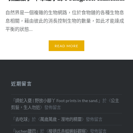
自然界是一個複雜的生物網路，位於食物鏈的各種生物息
息相關，藉由彼此的消長控制生物的數量，如此才能達成
平衡的狀態…
READ MORE
近期留言
「
請蛇入甕 | 野放小腳丫 Foot prints in the sand.
」於〈
公主
剪髮，生人勿近
〉發佈留言
「
去吃球
」於〈
萬歲萬歲 – 溼地的精靈
〉發佈留言
「
juchen鹽巴
」於〈
梭德氏赤蛙蝌蚪觀察
〉發佈留言