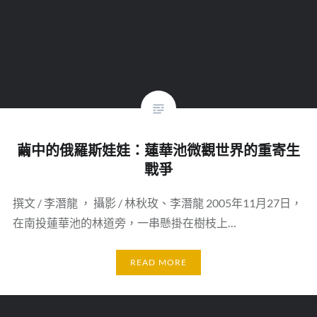
繭中的俄羅斯娃娃：蓮華池微觀世界的重寄生
戰爭
撰文 / 李潛龍 ， 攝影 / 林秋玫、李潛龍 2005年11月27日，
在南投蓮華池的林道旁，一串懸掛在樹枝上…
READ MORE