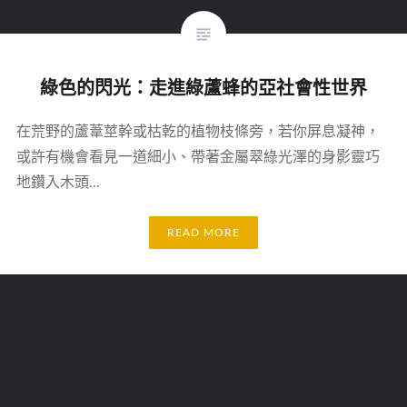
綠色的閃光：走進綠蘆蜂的亞社會性世界
在荒野的蘆葦莖幹或枯乾的植物枝條旁，若你屏息凝神，
或許有機會看見一道細小、帶著金屬翠綠光澤的身影靈巧
地鑽入木頭…
READ MORE