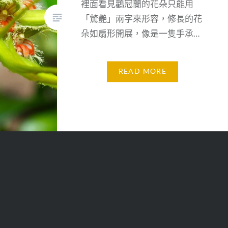
裡面看見鸛冠蘭的花朵只能用
「驚艷」兩字來形容，修長的花
朵如扇形開展，像是一隻手承…
READ MORE