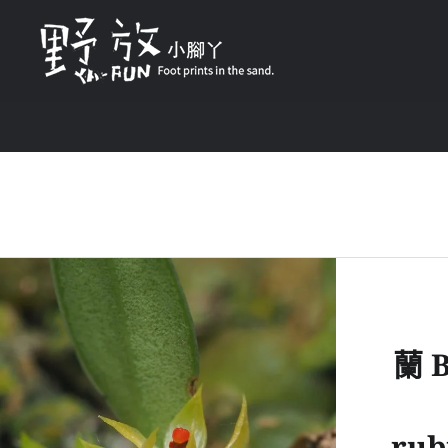
Skip
to
content
野放小腳丫 Foot prints in the 
蘭 B
rub