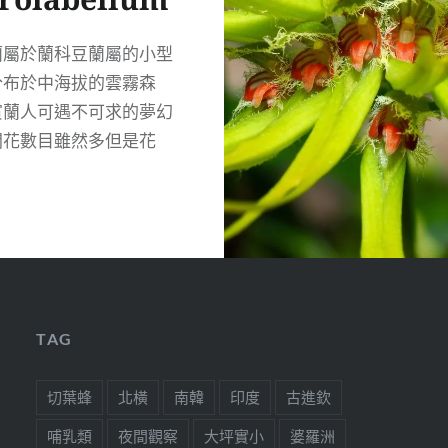
蘭屬於蘭科豆蘭屬的小型
分布於中海拔的雲霧森
賞蘭人可遇不可求的夢幻
開花數目雖然多但是花
READ MORE
TAG
切葉蜂
北橫
南韓
印度
古進欽
哺乳類
夜間觀察
大坪實小
婆羅洲