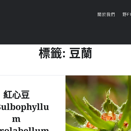
關於我們
野F
sand.
標籤:
豆蘭
紅心豆
ulbophyllu
m
rolabellum