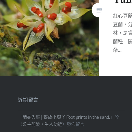
紅心豆
豆蘭，
林，是
蘭種。
朵…
近期留言
「
請蛇入甕 | 野放小腳丫 Foot prints in the sand.
」於
〈
公主剪髮，生人勿近
〉發佈留言