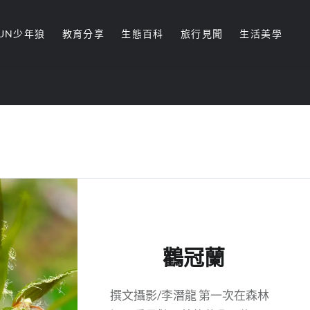
UN少年狼
教育分享
生態百科
旅行見聞
生活美學
鸛冠蘭
撰文攝影/李潛龍 第一次在森林