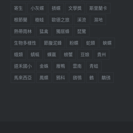
寄生
小灰蝶
挵蝶
文學獎
斯里蘭卡
根節蘭
樹蛙
歐德之旅
溪流
濕地
熱帶雨林
猛禽
獨居蜂
琵鷺
生物多樣性
節腹泥蜂
粉蝶
蛇類
蛺蝶
蛾類
蜻蜓
蜾蠃
螃蟹
豆娘
貴州
道禾國小
金蛛
雁鴨
雲南
青蛙
馬來西亞
鳳蝶
鴉科
鴟鴞
鶴
鷸鴴