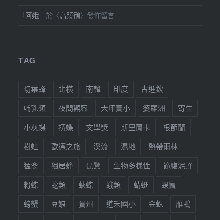
「
阿娥
」於〈
高蹺鴴
〉發佈留言
TAG
切葉蜂
北橫
南韓
印度
古進欽
哺乳類
夜間觀察
大坪實小
婆羅洲
寄生
小灰蝶
挵蝶
文學獎
斯里蘭卡
根節蘭
樹蛙
歐德之旅
溪流
濕地
熱帶雨林
猛禽
獨居蜂
琵鷺
生物多樣性
節腹泥蜂
粉蝶
蛇類
蛺蝶
蛾類
蜻蜓
蜾蠃
螃蟹
豆娘
貴州
道禾國小
金蛛
雁鴨