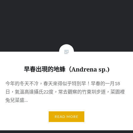
早春出現的地蜂（Andrena sp.)
今年的冬天不冷，春天來得似乎特別早！早春的一月18
日，氣溫高達攝氏22度，常去觀察的竹東圳步道，菜園裡
兔兒菜盛…
READ MORE