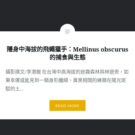
隱身中海拔的飛蠅獵手：Mellinus obscurus
的捕食與生態
攝影撰文/李潛龍 在台灣中高海拔的迷霧森林與林道旁，如
果幸運或能見到一類身形纖細、黃黑相間的蜂類在陽光斑
駁的土…
READ MORE