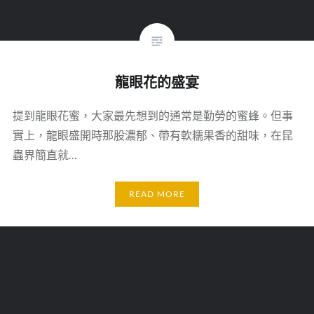
龍眼花的盛宴
提到龍眼花蜜，大家最先想到的通常是勤勞的蜜蜂。但事
實上，龍眼盛開時那股濃郁、帶有軟糯果香的甜味，在昆
蟲界簡直就…
READ MORE