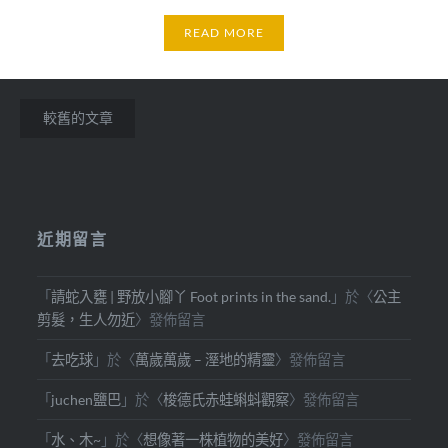
READ MORE
文
較舊的文章
章
導
覽
近期留言
「
請蛇入甕 | 野放小腳丫 Foot prints in the sand.
」於〈
公主
剪髮，生人勿近
〉發佈留言
「
去吃球
」於〈
萬歲萬歲 – 溼地的精靈
〉發佈留言
「
juchen鹽巴
」於〈
梭德氏赤蛙蝌蚪觀察
〉發佈留言
「
水、木~
」於〈
想像著一株植物的美好
〉發佈留言