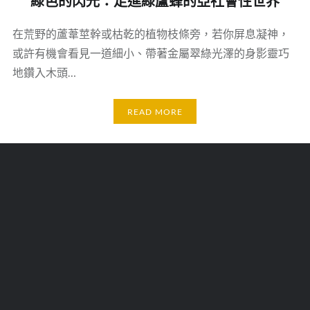
綠色的閃光：走進綠蘆蜂的亞社會性世界
在荒野的蘆葦莖幹或枯乾的植物枝條旁，若你屏息凝神，
或許有機會看見一道細小、帶著金屬翠綠光澤的身影靈巧
地鑽入木頭…
READ MORE