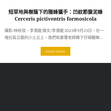
短草地與樹蔭下的隧蜂獵手：凹紋節腹泥蜂
Cerceris pictiventris formosicola
攝影/林秋玫、李潛龍 撰文/李潛龍 2023年9月23日，在一
塊社區公園的小土丘上，我們和蒼鷺老師蹲下仔細觀察…
READ MORE