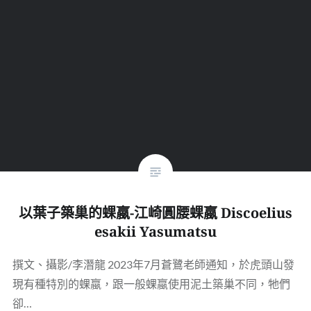
以葉子築巢的蜾蠃-江崎圓腰蜾蠃 Discoelius
esakii Yasumatsu
撰文、攝影/李潛龍 2023年7月蒼鷺老師通知，於虎頭山發
現有種特別的蜾蠃，跟一般蜾蠃使用泥土築巢不同，牠們
卻…