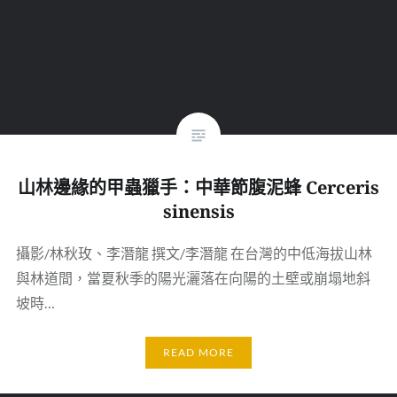
山林邊緣的甲蟲獵手：中華節腹泥蜂 Cerceris
sinensis
攝影/林秋玫、李潛龍 撰文/李潛龍 在台灣的中低海拔山林
與林道間，當夏秋季的陽光灑落在向陽的土壁或崩塌地斜
坡時…
READ MORE