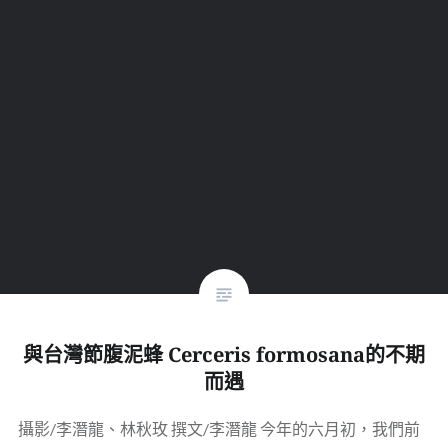
與台灣節腹泥蜂 Cerceris formosana的不期
而遇
攝影/李潛龍、林秋玫 撰文/李潛龍 今年的六月初，我們前