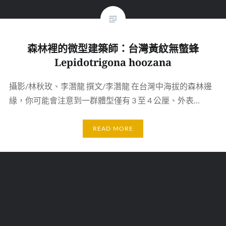
森林裡的微型建築師：台灣黃紋無螫蜂
Lepidotrigona hoozana
攝影/林秋玫、李潛龍 撰文/李潛龍 在台灣中海拔的森林邊
緣，你可能會注意到一群體型僅有 3 至 4 公厘、外表…
READ MORE